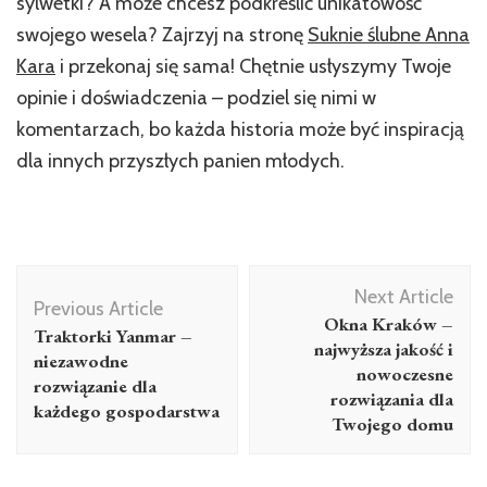
sylwetki? A może chcesz podkreślić unikatowość
swojego wesela? Zajrzyj na stronę
Suknie ślubne Anna
Kara
i przekonaj się sama! Chętnie usłyszymy Twoje
opinie i doświadczenia – podziel się nimi w
komentarzach, bo każda historia może być inspiracją
dla innych przyszłych panien młodych.
Post
Next Article
Navigation
Previous Article
Okna Kraków –
Traktorki Yanmar –
najwyższa jakość i
niezawodne
nowoczesne
rozwiązanie dla
rozwiązania dla
każdego gospodarstwa
Twojego domu