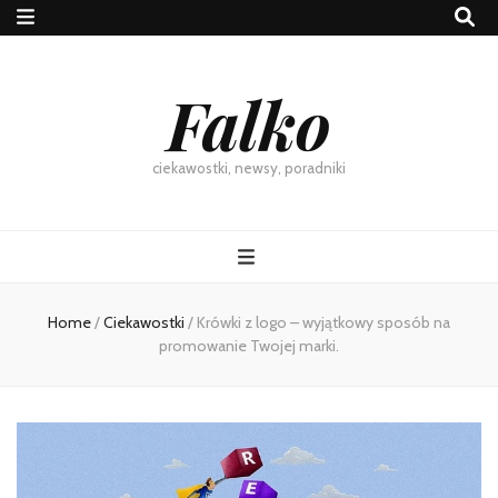
Falko
ciekawostki, newsy, poradniki
Home
/
Ciekawostki
/
Krówki z logo – wyjątkowy sposób na
promowanie Twojej marki.