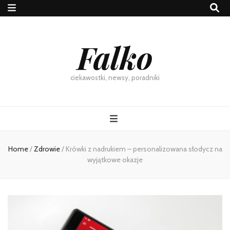
Falko
ciekawostki, newsy, poradniki
Home
/
Zdrowie
/
Krówki z nadrukiem – personalizowana słodycz na
wyjątkowe okazje